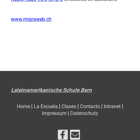
www.migraweb.ch
Lateinamerikanische Schule Bern
Home
¦
La Escuela
¦
Clases
¦
Contacto
¦
Intranet
¦
Impressum
¦
Datenschutz