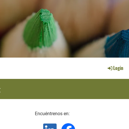
Login
g
Encuéntrenos en: